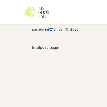
Page MailPoet
par
admin8218
|
Jan 11, 2025
[mailpoet_page]