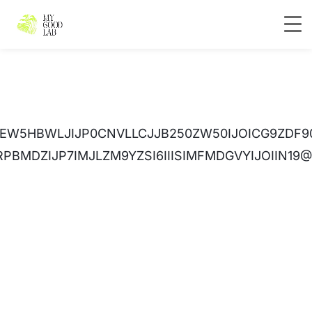
EW5HBWLJIJP0CNVLLCJJB250ZW50IJOICG9ZDF9
PBMDZIJP7IMJLZM9YZSI6IIISIMFMDGVYIJOIIN19