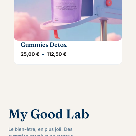
Gummies Detox
Plage de prix : 25,00 € à 112,
25,00
€
–
112,50
€
My Good Lab
Le bien-être, en plus joli. Des