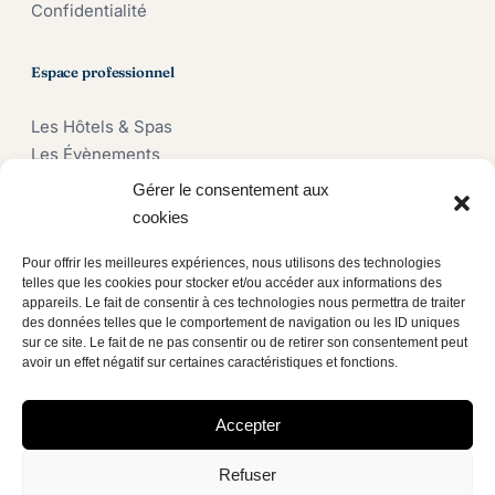
Confidentialité
Espace professionnel
Les Hôtels & Spas
Les Évènements
Les Compagnies aériennes
Gérer le consentement aux
Les Marques
cookies
Demander un devis
Pour offrir les meilleures expériences, nous utilisons des technologies
telles que les cookies pour stocker et/ou accéder aux informations des
Notre groupe
appareils. Le fait de consentir à ces technologies nous permettra de traiter
des données telles que le comportement de navigation ou les ID uniques
sur ce site. Le fait de ne pas consentir ou de retirer son consentement peut
Comptoir du Bambou
avoir un effet négatif sur certaines caractéristiques et fonctions.
Poplins
Cavallino Hospitality
Accepter
Refuser